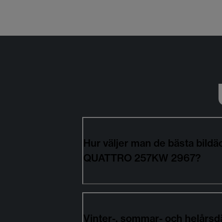
Hur väljer man de bästa bild
QUATTRO 257KW 2967?
Vinter-, sommar- och helårsd