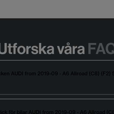
Utforska våra
FA
äcken AUDI from 2019-09 - A6 Allroad (C8) (F2
äck för bilar AUDI from 2019-09 - A6 Allroad (