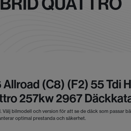
HYBRID QUATTRO
 Allroad (c8) (f2) 55 Tdi
attro 257kw 2967 Däckkat
I. Välj bilmodell och version för att se de däck som passar b
anterar optimal prestanda och säkerhet.