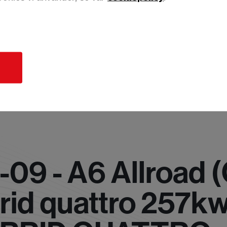
d
09 - A6 Allroad 
rid quattro 257k