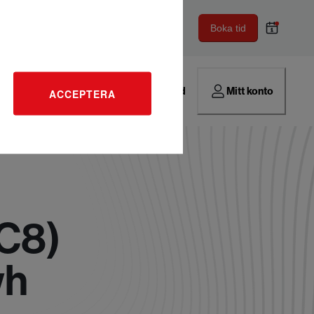
Boka tid
Hitta verkstad
Mitt konto
ACCEPTERA
(C8)
wh