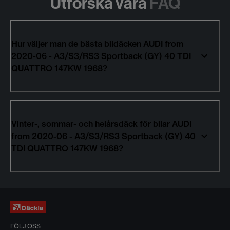
Utforska våra
FAQ
Hur väljer man de bästa bildäcken AUDI from
2020-06 - A3/S3/RS3 Sportback (GY) 40 TDI
QUATTRO 147KW 1968?
Vinter-, sommar- och helårsdäck för bilar AUDI
from 2020-06 - A3/S3/RS3 Sportback (GY) 40
TDI QUATTRO 147KW 1968?
FÖLJ OSS