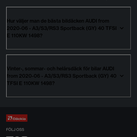
Hur väljer man de bästa bildäcken AUDI from
2020-06 - A3/S3/RS3 Sportback (GY) 40 TFSI
E 110KW 1498?
Vinter-, sommar- och helårsdäck för bilar AUDI
from 2020-06 - A3/S3/RS3 Sportback (GY) 40
TFSI E 110KW 1498?
FÖLJ OSS