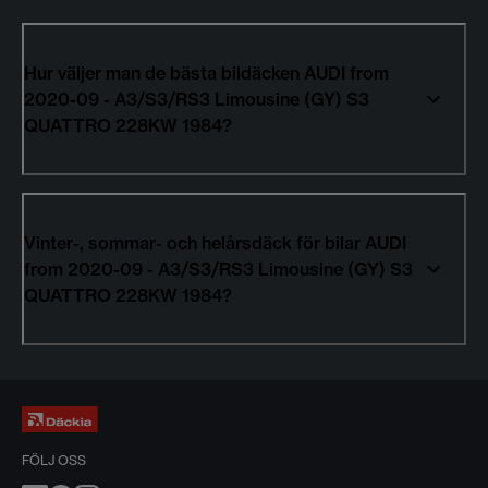
Hur väljer man de bästa bildäcken AUDI from
2020-09 - A3/S3/RS3 Limousine (GY) S3
QUATTRO 228KW 1984?
Vinter-, sommar- och helårsdäck för bilar AUDI
from 2020-09 - A3/S3/RS3 Limousine (GY) S3
QUATTRO 228KW 1984?
FÖLJ OSS