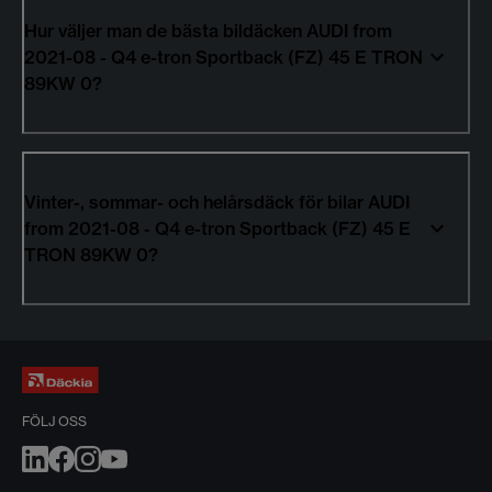
Hur väljer man de bästa bildäcken AUDI from
2021-08 - Q4 e-tron Sportback (FZ) 45 E TRON
89KW 0?
Vinter-, sommar- och helårsdäck för bilar AUDI
from 2021-08 - Q4 e-tron Sportback (FZ) 45 E
TRON 89KW 0?
FÖLJ OSS