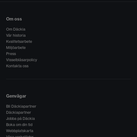
Om oss
Om Däckia
Vår historia
Kvalitetsarbete
Miljöarbete
Press
Visselblåsarpolicy
Kontakta oss
Genvägar
Bli Däckiapartner
Däckiapartner
Jobba på Däckia
Boka om din tid
Webbplatskarta
Våra verkstäder