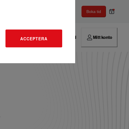
Boka tid
Hitta verkstad
Mitt konto
ACCEPTERA
o