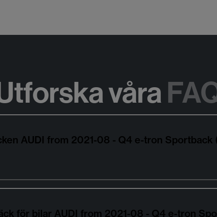
Utforska våra
FA
äcken AUDI from 2021-08 - Q4 e-tron Sportback
äck för bilar AUDI from 2021-08 - Q4 e-tron S