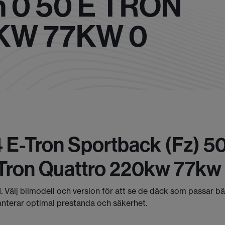
 0 50 E TRON
KW 77KW 0
 E-Tron Sportback (fz) 50
Tron Quattro 220kw 77kw
I. Välj bilmodell och version för att se de däck som passar b
anterar optimal prestanda och säkerhet.