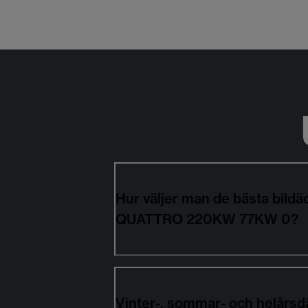
Hur väljer man de bästa bild
QUATTRO 220KW 77KW 0?
Vinter-, sommar- och helårsd