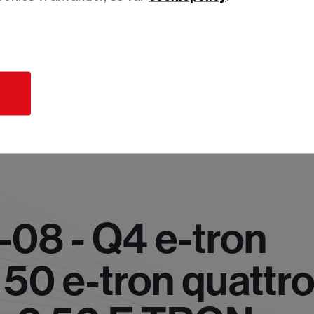
d
-08 - Q4 e-tron
50 e-tron quattr