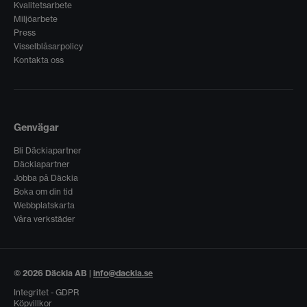
Kvalitetsarbete
Miljöarbete
Press
Visselblåsarpolicy
Kontakta oss
Genvägar
Bli Däckiapartner
Däckiapartner
Jobba på Däckia
Boka om din tid
Webbplatskarta
Våra verkstäder
© 2026 Däckia AB |
info@dackia.se
Integritet - GDPR
Köpvillkor