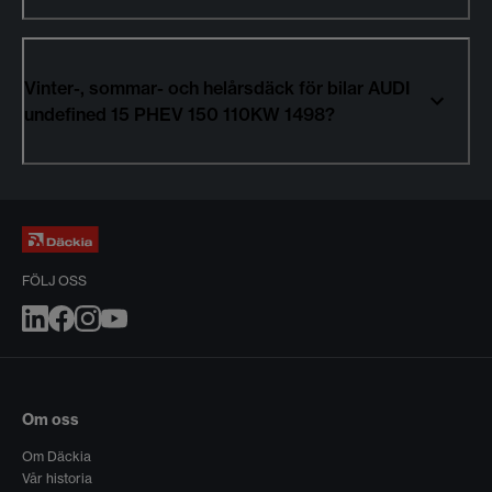
Vinter-, sommar- och helårsdäck för bilar AUDI
undefined 15 PHEV 150 110KW 1498?
FÖLJ OSS
Om oss
Om Däckia
Vår historia