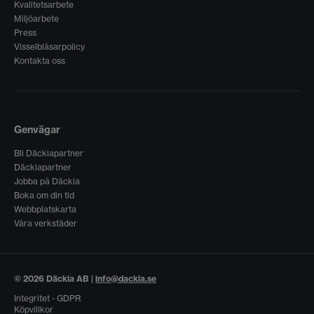
Kvalitetsarbete
Miljöarbete
Press
Visselblåsarpolicy
Kontakta oss
Genvägar
Bli Däckiapartner
Däckiapartner
Jobba på Däckia
Boka om din tid
Webbplatskarta
Våra verkstäder
© 2026 Däckia AB |
info@dackia.se
Integritet - GDPR
Köpvillkor