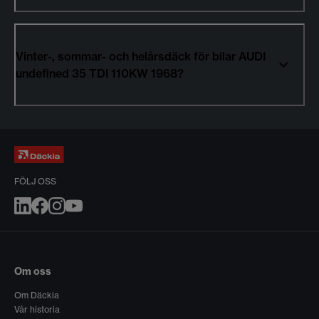
Vinter-, sommar- och helårsdäck för bilar AUDI
undefined 35 TDI 110KW 1968?
FÖLJ OSS
Om oss
Om Däckia
Vår historia