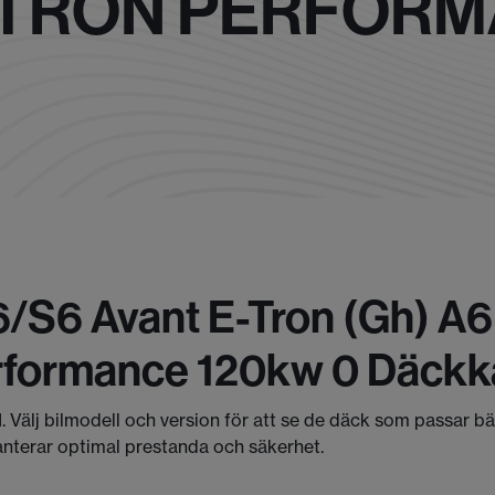
E TRON PERFOR
6/s6 Avant E-Tron (gh) A
rformance 120kw 0 Däckk
I. Välj bilmodell och version för att se de däck som passar b
anterar optimal prestanda och säkerhet.