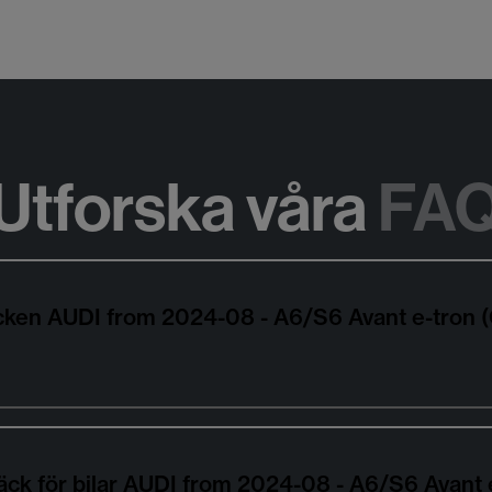
Utforska våra
FA
däcken AUDI from 2024-08 - A6/S6 Avant e-tron
äck för bilar AUDI from 2024-08 - A6/S6 Avant