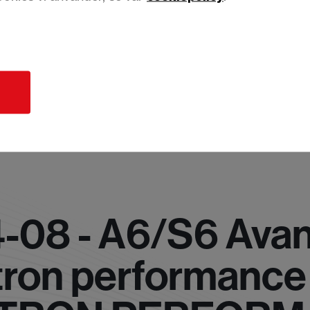
d
-08 - A6/S6 Avan
-tron performance