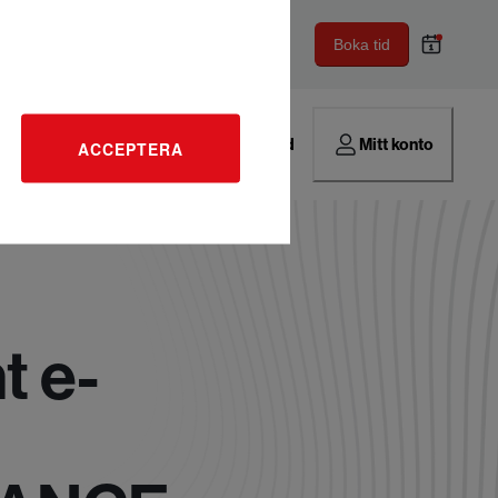
Boka tid
Hitta verkstad
Mitt konto
ACCEPTERA
t e-