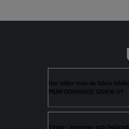
Hur väljer man de bästa bil
PERFORMANCE 120KW 0?
Vinter-, sommar- och helårsd