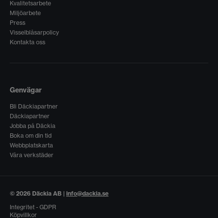
Kvalitetsarbete
Miljöarbete
Press
Visselblåsarpolicy
Kontakta oss
Genvägar
Bli Däckiapartner
Däckiapartner
Jobba på Däckia
Boka om din tid
Webbplatskarta
Våra verkstäder
© 2026 Däckia AB |
info@dackia.se
Integritet - GDPR
Köpvillkor