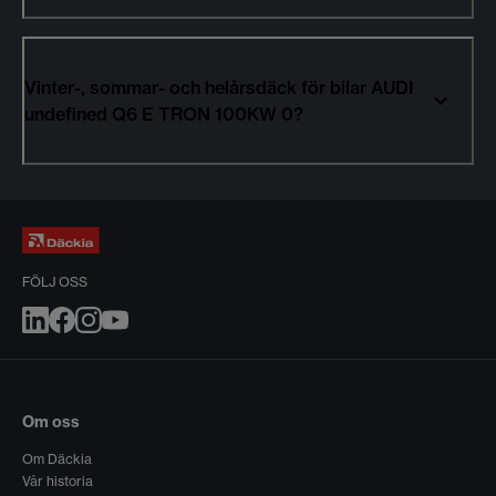
Vinter-, sommar- och helårsdäck för bilar AUDI
undefined Q6 E TRON 100KW 0?
FÖLJ OSS
Om oss
Om Däckia
Vår historia