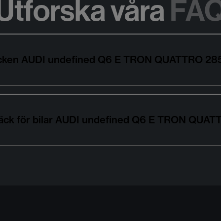
Utforska våra
FA
ldäcken AUDI undefined Q6 E TRON QUATTRO 
sdäck för bilar AUDI undefined Q6 E TRON Q