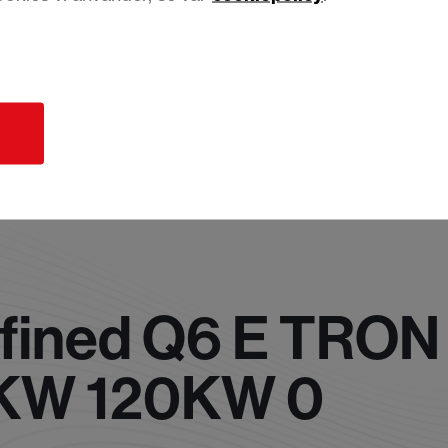
d
efined Q6 E TRON
KW 120KW 0