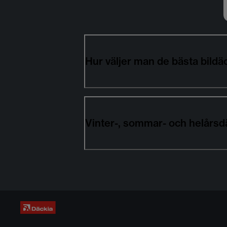
Hur väljer man de bästa bi
Vinter-, sommar- och helår