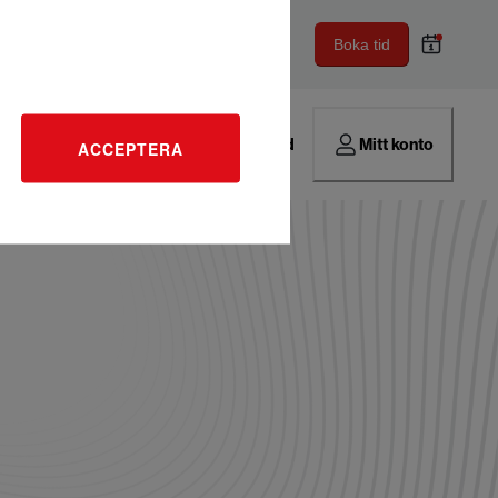
Boka tid
Hitta verkstad
Mitt konto
ACCEPTERA