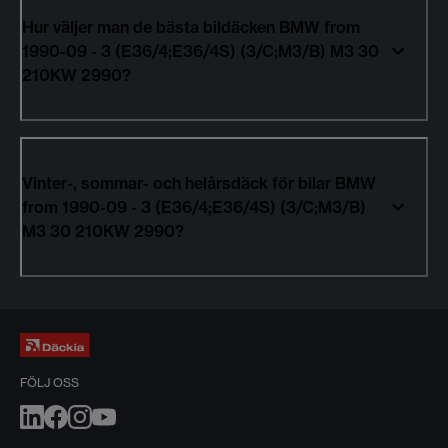
Hur väljer man de bästa bildäcken BMW from
1990-09 - 3 (E36/4;E36/4S) (3/C;M3/B) M3 30
210KW 2990?
Vinter-, sommar- och helårsdäck för bilar BMW
from 1990-09 - 3 (E36/4;E36/4S) (3/C;M3/B)
M3 30 210KW 2990?
FÖLJ OSS