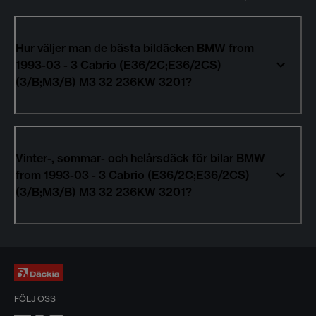
Hur väljer man de bästa bildäcken BMW from
1993-03 - 3 Cabrio (E36/2C;E36/2CS)
(3/B;M3/B) M3 32 236KW 3201?
Vinter-, sommar- och helårsdäck för bilar BMW
from 1993-03 - 3 Cabrio (E36/2C;E36/2CS)
(3/B;M3/B) M3 32 236KW 3201?
FÖLJ OSS