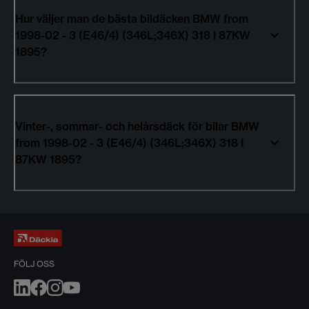
Hur väljer man de bästa bildäcken BMW from
1998-02 - 3 (E46/4) (346L;346X) 318 I 87KW
1895?
Vinter-, sommar- och helårsdäck för bilar BMW
from 1998-02 - 3 (E46/4) (346L;346X) 318 I
87KW 1895?
FÖLJ OSS