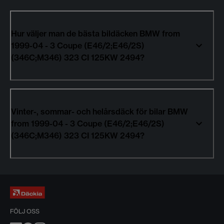
Hur väljer man de bästa bildäcken BMW from
1999-04 - 3 Coupe (E46/2;E46/2S)
(346C;M346) 323 CI 125KW 2494?
Vinter-, sommar- och helårsdäck för bilar BMW
from 1999-04 - 3 Coupe (E46/2;E46/2S)
(346C;M346) 323 CI 125KW 2494?
FÖLJ OSS