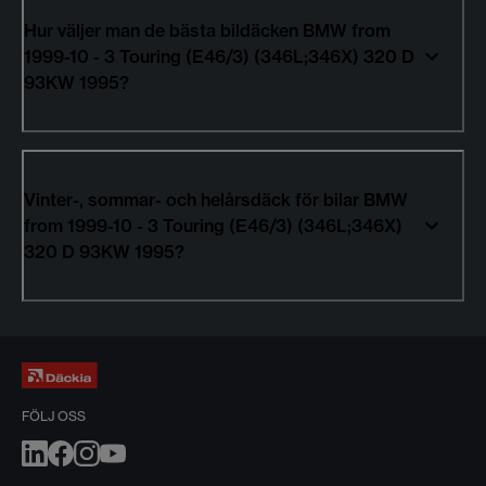
Hur väljer man de bästa bildäcken BMW from
1999-10 - 3 Touring (E46/3) (346L;346X) 320 D
93KW 1995?
Vinter-, sommar- och helårsdäck för bilar BMW
from 1999-10 - 3 Touring (E46/3) (346L;346X)
320 D 93KW 1995?
FÖLJ OSS