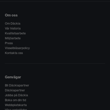
Om oss
Om Däckia
Vår historia
Kvalitetsarbete
Miljöarbete
Press
Visselblåsarpolicy
Kontakta oss
Genvägar
Bli Däckiapartner
Däckiapartner
Jobba på Däckia
Boka om din tid
Webbplatskarta
Våra verkstäder