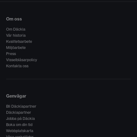
Om oss
Om Däckia
Vår historia
Kvalitetsarbete
Miljöarbete
Press
Visselblåsarpolicy
Kontakta oss
Genvägar
Bli Däckiapartner
Däckiapartner
Jobba på Däckia
Boka om din tid
Webbplatskarta
Våra verkstäder