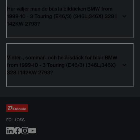
Hur väljer man de bästa bildäcken BMW from
1999-10 - 3 Touring (E46/3) (346L;346X) 328 I
142KW 2793?
Vinter-, sommar- och helårsdäck för bilar BMW
from 1999-10 - 3 Touring (E46/3) (346L;346X)
328 I 142KW 2793?
FÖLJ OSS