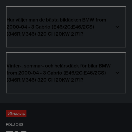
Hur väljer man de bästa bildäcken BMW from
2000-04 - 3 Cabrio (E46/2C;E46/2CS)
(346R;M346) 320 CI 120KW 2171?
Vinter-, sommar- och helårsdäck för bilar BMW
from 2000-04 - 3 Cabrio (E46/2C;E46/2CS)
(346R;M346) 320 CI 120KW 2171?
FÖLJ OSS