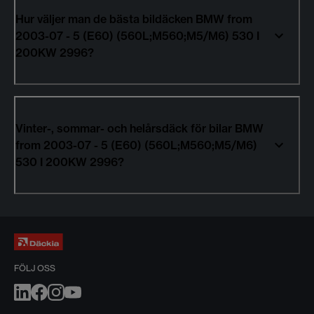
Hur väljer man de bästa bildäcken BMW from
2003-07 - 5 (E60) (560L;M560;M5/M6) 530 I
200KW 2996?
Vinter-, sommar- och helårsdäck för bilar BMW
from 2003-07 - 5 (E60) (560L;M560;M5/M6)
530 I 200KW 2996?
FÖLJ OSS