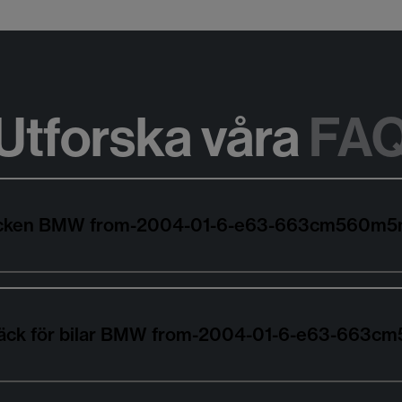
Utforska våra
FA
ildäcken BMW from-2004-01-6-e63-663cm560m
sdäck för bilar BMW from-2004-01-6-e63-663