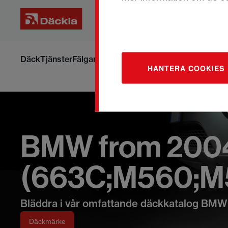
Hoppa
till
Däck
Tjänster
Fälgar
Om däck och fälgar
Boka om din ti
HANTERA COOKIES
innehållet
BMW from 2004-
(663C;M560;M
Bläddra i vår omfattande däckkatalog BMW
Däckmärke