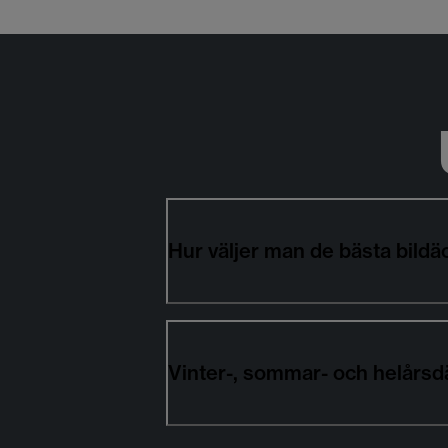
Hur väljer man de bästa b
Vinter-, sommar- och helår