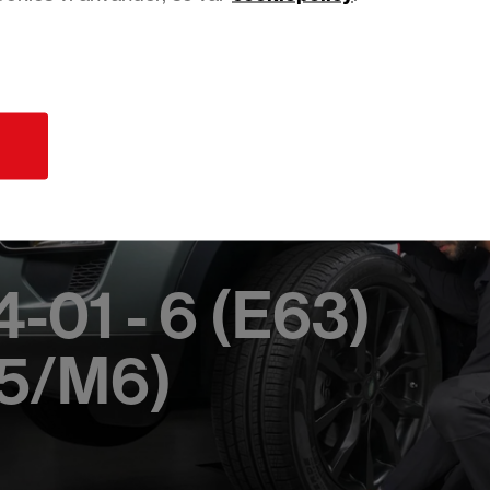
d
01 - 6 (E63)
5/M6)