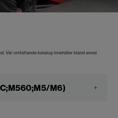
äst. Vår omfattande katalog innehåller bland annat
63C;M560;M5/M6)