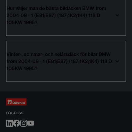
Hur väljer man de bästa bildäcken BMW from
2004-09 - 1 (E81;E87) (187;1K2;1K4) 118 D
105KW 1995?
Vinter-, sommar- och helårsdäck för bilar BMW
from 2004-09 - 1 (E81;E87) (187;1K2;1K4) 118 D
105KW 1995?
FÖLJ OSS