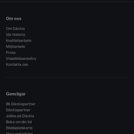
Om oss
Om Däckia
Vår historia
Kvalitetsarbete
Miljöarbete
Press
Visselblåsarpolicy
Kontakta oss
Genvägar
Bli Däckiapartner
Däckiapartner
Jobba på Däckia
Boka om din tid
Webbplatskarta
Våra verkstäder