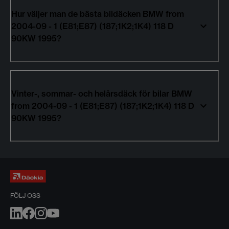
Hur väljer man de bästa bildäcken BMW from
2004-09 - 1 (E81;E87) (187;1K2;1K4) 118 D
90KW 1995?
Vinter-, sommar- och helårsdäck för bilar BMW
from 2004-09 - 1 (E81;E87) (187;1K2;1K4) 118 D
90KW 1995?
FÖLJ OSS