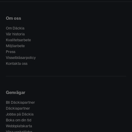
Om oss
Om Däckia
Vår historia
Kvalitetsarbete
Miljöarbete
Press
Visselblåsarpolicy
Kontakta oss
Genvägar
Bli Däckiapartner
Däckiapartner
Jobba på Däckia
Boka om din tid
Webbplatskarta
Våra verkstäder