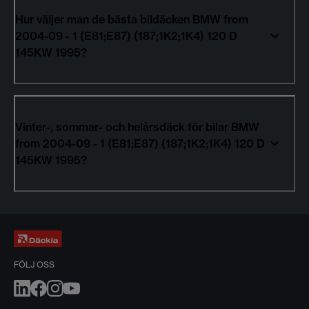
Hur väljer man de bästa bildäcken BMW from
2004-09 - 1 (E81;E87) (187;1K2;1K4) 120 D
145KW 1995?
Vinter-, sommar- och helårsdäck för bilar BMW
from 2004-09 - 1 (E81;E87) (187;1K2;1K4) 120 D
145KW 1995?
FÖLJ OSS