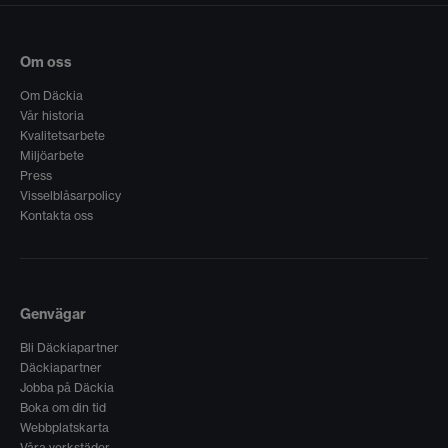
Om oss
Om Däckia
Vår historia
Kvalitetsarbete
Miljöarbete
Press
Visselblåsarpolicy
Kontakta oss
Genvägar
Bli Däckiapartner
Däckiapartner
Jobba på Däckia
Boka om din tid
Webbplatskarta
Våra verkstäder