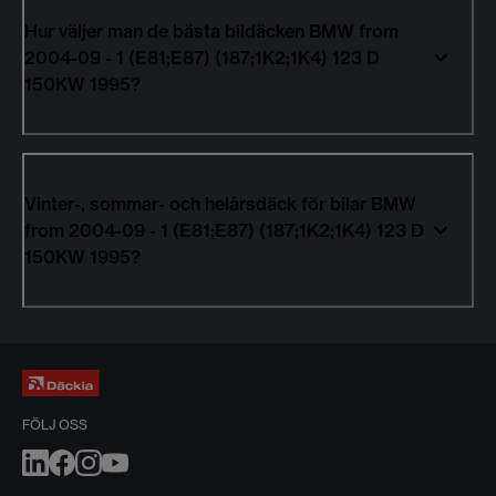
Hur väljer man de bästa bildäcken BMW from
2004-09 - 1 (E81;E87) (187;1K2;1K4) 123 D
150KW 1995?
Vinter-, sommar- och helårsdäck för bilar BMW
from 2004-09 - 1 (E81;E87) (187;1K2;1K4) 123 D
150KW 1995?
FÖLJ OSS