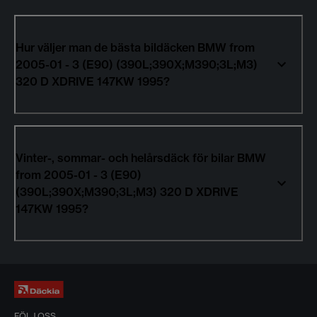
Hur väljer man de bästa bildäcken BMW from
2005-01 - 3 (E90) (390L;390X;M390;3L;M3)
320 D XDRIVE 147KW 1995?
Vinter-, sommar- och helårsdäck för bilar BMW
from 2005-01 - 3 (E90)
(390L;390X;M390;3L;M3) 320 D XDRIVE
147KW 1995?
FÖLJ OSS