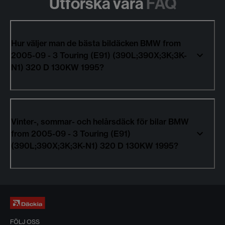
Utforska våra
FAQ
Hur väljer man de bästa bildäcken BMW from
2005-09 - 3 Touring (E91) (390L;390X;3K;3K-
N1) 320 D 130KW 1995?
Vinter-, sommar- och helårsdäck för bilar BMW
from 2005-09 - 3 Touring (E91)
(390L;390X;3K;3K-N1) 320 D 130KW 1995?
FÖLJ OSS