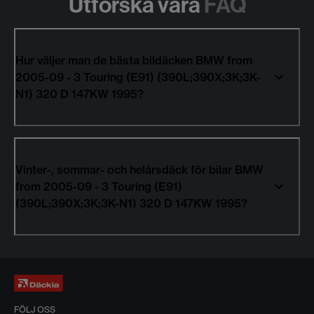
Utforska våra
FAQ
Hur väljer man de bästa bildäcken BMW from
2005-09 - 3 Touring (E91) (390L;390X;3K;3K-
N1) 320 D 147KW 1995?
Vinter-, sommar- och helårsdäck för bilar BMW
from 2005-09 - 3 Touring (E91)
(390L;390X;3K;3K-N1) 320 D 147KW 1995?
FÖLJ OSS