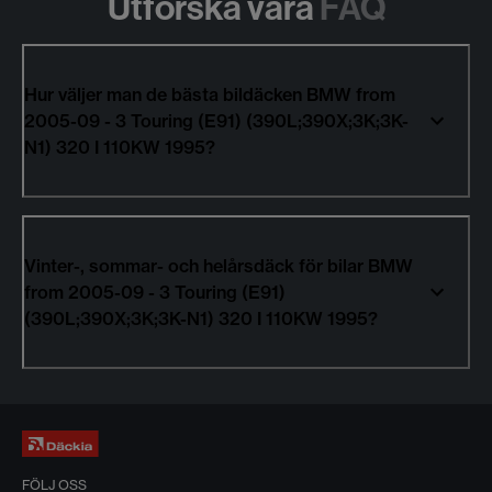
Utforska våra
FAQ
Hur väljer man de bästa bildäcken BMW from
2005-09 - 3 Touring (E91) (390L;390X;3K;3K-
N1) 320 I 110KW 1995?
Vinter-, sommar- och helårsdäck för bilar BMW
from 2005-09 - 3 Touring (E91)
(390L;390X;3K;3K-N1) 320 I 110KW 1995?
FÖLJ OSS