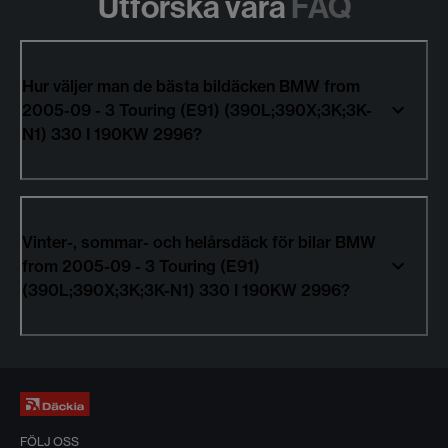
Utforska våra
FAQ
Hur väljer man de bästa bildäcken BMW from
2005-09 - 3 Touring (E91) (390L;390X;3K;3K-
N1) 330 I 190KW 2996?
Vinter-, sommar- och helårsdäck för bilar BMW
from 2005-09 - 3 Touring (E91)
(390L;390X;3K;3K-N1) 330 I 190KW 2996?
FÖLJ OSS