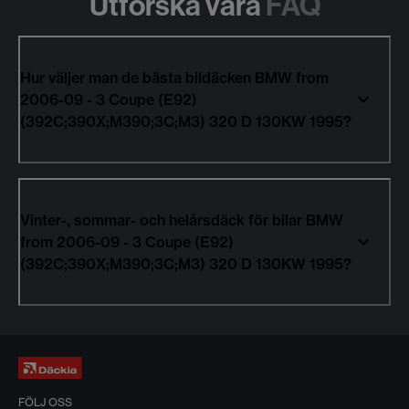
Utforska våra
FAQ
Hur väljer man de bästa bildäcken BMW from
2006-09 - 3 Coupe (E92)
(392C;390X;M390;3C;M3) 320 D 130KW 1995?
Vinter-, sommar- och helårsdäck för bilar BMW
from 2006-09 - 3 Coupe (E92)
(392C;390X;M390;3C;M3) 320 D 130KW 1995?
FÖLJ OSS