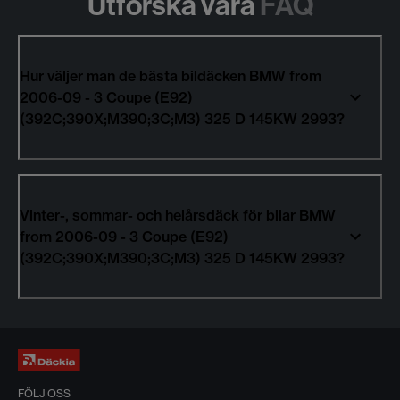
Utforska våra
FAQ
Hur väljer man de bästa bildäcken BMW from
2006-09 - 3 Coupe (E92)
(392C;390X;M390;3C;M3) 325 D 145KW 2993?
Vinter-, sommar- och helårsdäck för bilar BMW
from 2006-09 - 3 Coupe (E92)
(392C;390X;M390;3C;M3) 325 D 145KW 2993?
FÖLJ OSS