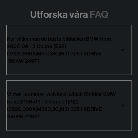
Utforska våra
FAQ
Hur väljer man de bästa bildäcken BMW from
2006-09 - 3 Coupe (E92)
(392C;390X;M390;3C;M3) 325 I XDRIVE
150KW 2497?
Vinter-, sommar- och helårsdäck för bilar BMW
from 2006-09 - 3 Coupe (E92)
(392C;390X;M390;3C;M3) 325 I XDRIVE
150KW 2497?