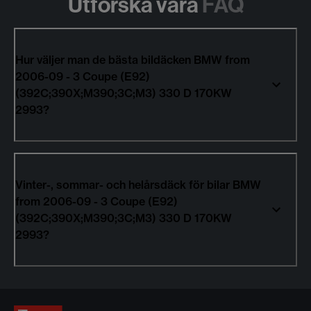
Utforska våra
FAQ
Hur väljer man de bästa bildäcken BMW from
2006-09 - 3 Coupe (E92)
(392C;390X;M390;3C;M3) 330 D 170KW
2993?
Vinter-, sommar- och helårsdäck för bilar BMW
from 2006-09 - 3 Coupe (E92)
(392C;390X;M390;3C;M3) 330 D 170KW
2993?