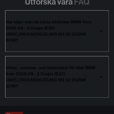
Utforska våra
FAQ
Hur väljer man de bästa bildäcken BMW from
2006-09 - 3 Coupe (E92)
(392C;390X;M390;3C;M3) M3 32 252KW
3246?
Vinter-, sommar- och helårsdäck för bilar BMW
from 2006-09 - 3 Coupe (E92)
(392C;390X;M390;3C;M3) M3 32 252KW
3246?