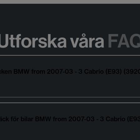
Utforska våra
FA
däcken BMW from 2007-03 - 3 Cabrio (E93) (39
däck för bilar BMW from 2007-03 - 3 Cabrio (