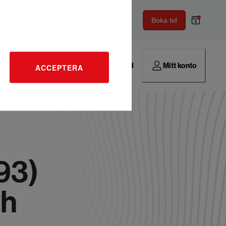
Boka tid
Hitta verkstad
Mitt konto
ACCEPTERA
93)
wh