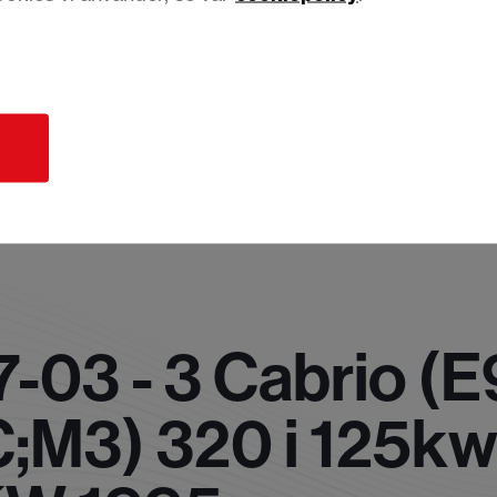
d
03 - 3 Cabrio (E
;M3) 320 i 125k