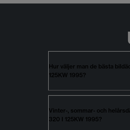
Hur väljer man de bästa bil
125KW 1995?
Vinter-, sommar- och helårs
320 I 125KW 1995?