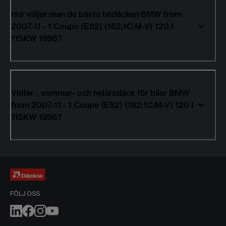
Hur väljer man de bästa bildäcken BMW from
2007-11 - 1 Coupe (E82) (182;1C;M-V) 120 I
115KW 1995?
Vinter-, sommar- och helårsdäck för bilar BMW
from 2007-11 - 1 Coupe (E82) (182;1C;M-V) 120 I
115KW 1995?
FÖLJ OSS