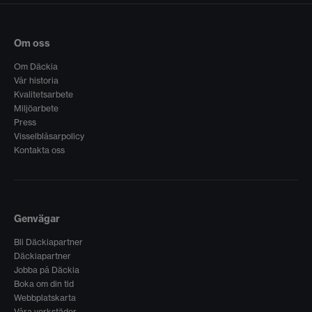
Om oss
Om Däckia
Vår historia
Kvalitetsarbete
Miljöarbete
Press
Visselblåsarpolicy
Kontakta oss
Genvägar
Bli Däckiapartner
Däckiapartner
Jobba på Däckia
Boka om din tid
Webbplatskarta
Våra verkstäder