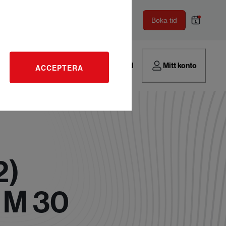
Boka tid
Hitta verkstad
Mitt konto
ACCEPTERA
2)
 M 30