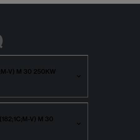
Q
1C;M-V) M 30 250KW
 (182;1C;M-V) M 30