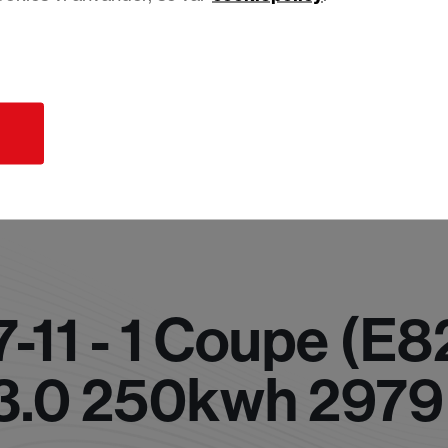
d
11 - 1 Coupe (E8
 3.0 250kwh 2979