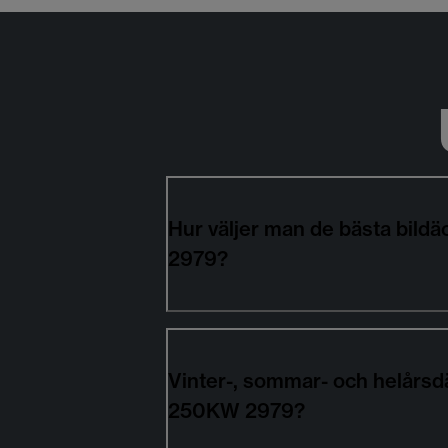
Hur väljer man de bästa bil
2979?
Vinter-, sommar- och helårsd
250KW 2979?