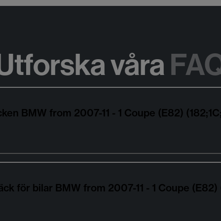
Utforska våra
FA
däcken BMW from 2007-11 - 1 Coupe (E82) (182;
äck för bilar BMW from 2007-11 - 1 Coupe (E82)