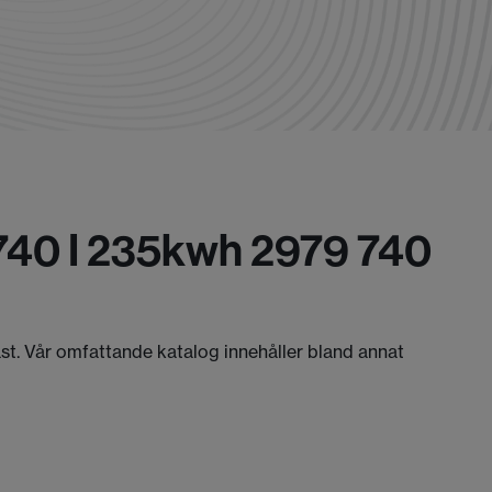
 740 I 235kwh 2979 740
äst. Vår omfattande katalog innehåller bland annat