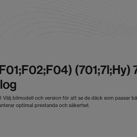
f01;f02;f04) (701;7l;hy)
log
. Välj bilmodell och version för att se de däck som passar b
anterar optimal prestanda och säkerhet.