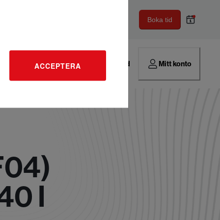
Boka tid
Hitta verkstad
Mitt konto
ACCEPTERA
F04)
40 I