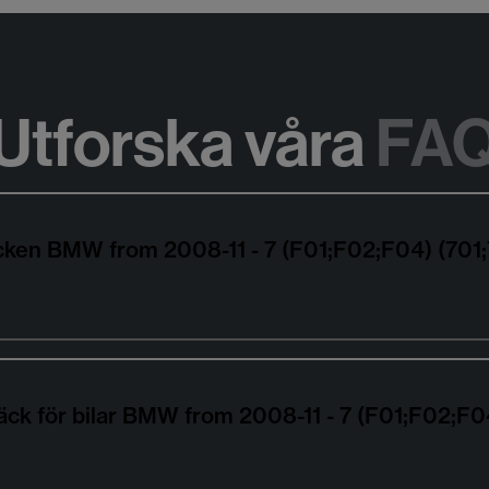
Utforska våra
FA
däcken BMW from 2008-11 - 7 (F01;F02;F04) (70
äck för bilar BMW from 2008-11 - 7 (F01;F02;F0