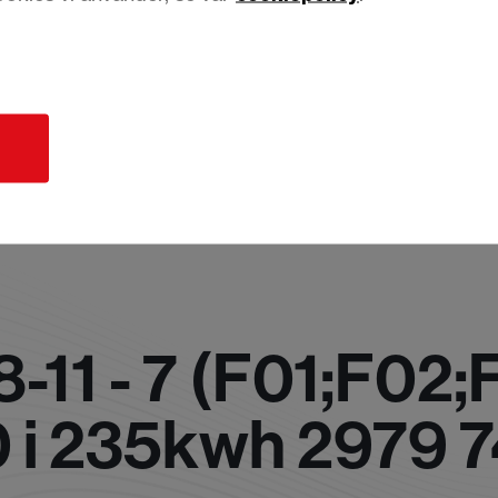
d
11 - 7 (F01;F02;
 i 235kwh 2979 7