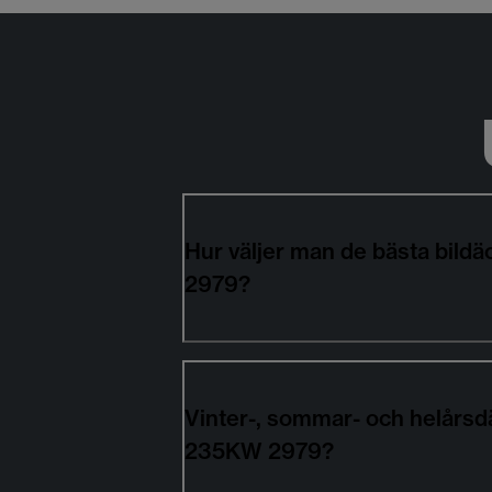
Hur väljer man de bästa bil
2979?
Vinter-, sommar- och helårsd
235KW 2979?