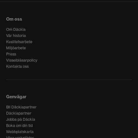
Om oss
Om Däckia
Vår historia
Kvalitetsarbete
Miljöarbete
Press
Visselblåsarpolicy
Kontakta oss
Genvägar
Bli Däckiapartner
Däckiapartner
Jobba på Däckia
Boka om din tid
Webbplatskarta
Våra verkstäder