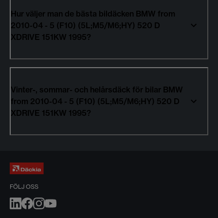
Hur väljer man de bästa bildäcken BMW from
2010-04 - 5 (F10) (5L;M5/M6;HY) 520 D
XDRIVE 151KW 1995?
Vinter-, sommar- och helårsdäck för bilar BMW
from 2010-04 - 5 (F10) (5L;M5/M6;HY) 520 D
XDRIVE 151KW 1995?
FÖLJ OSS