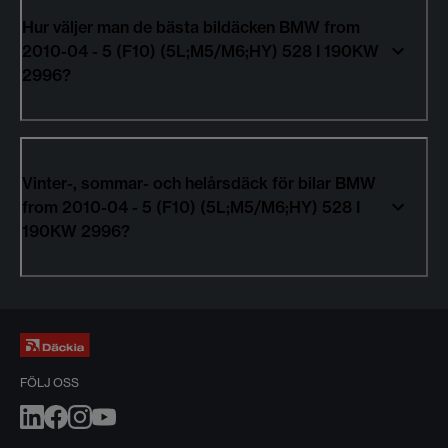
Hur väljer man de bästa bildäcken BMW from
2010-04 - 5 (F10) (5L;M5/M6;HY) 528 I 190KW
2996?
Vinter-, sommar- och helårsdäck för bilar BMW
from 2010-04 - 5 (F10) (5L;M5/M6;HY) 528 I
190KW 2996?
FÖLJ OSS