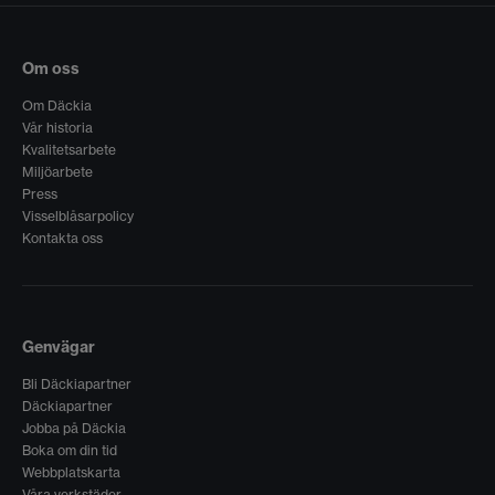
Om oss
Om Däckia
Vår historia
Kvalitetsarbete
Miljöarbete
Press
Visselblåsarpolicy
Kontakta oss
Genvägar
Bli Däckiapartner
Däckiapartner
Jobba på Däckia
Boka om din tid
Webbplatskarta
Våra verkstäder