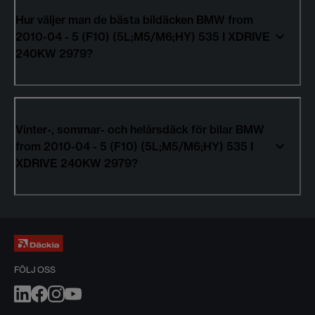
Hur väljer man de bästa bildäcken BMW from
2010-04 - 5 (F10) (5L;M5/M6;HY) 535 I XDRIVE
240KW 2979?
Vinter-, sommar- och helårsdäck för bilar BMW
from 2010-04 - 5 (F10) (5L;M5/M6;HY) 535 I
XDRIVE 240KW 2979?
FÖLJ OSS