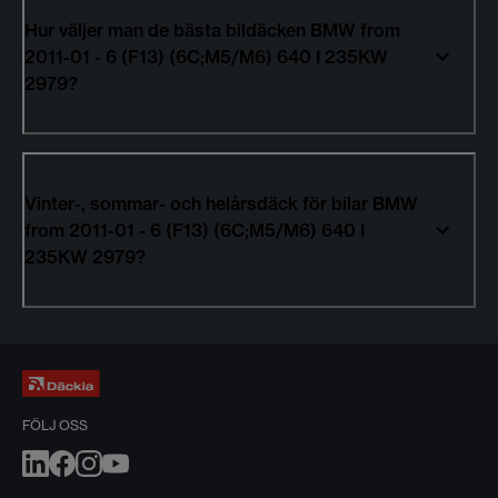
Hur väljer man de bästa bildäcken BMW from
2011-01 - 6 (F13) (6C;M5/M6) 640 I 235KW
2979?
Vinter-, sommar- och helårsdäck för bilar BMW
from 2011-01 - 6 (F13) (6C;M5/M6) 640 I
235KW 2979?
FÖLJ OSS