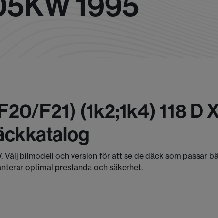
105KW 1995
f20/f21) (1k2;1k4) 118 D 
äckkatalog
. Välj bilmodell och version för att se de däck som passar b
anterar optimal prestanda och säkerhet.