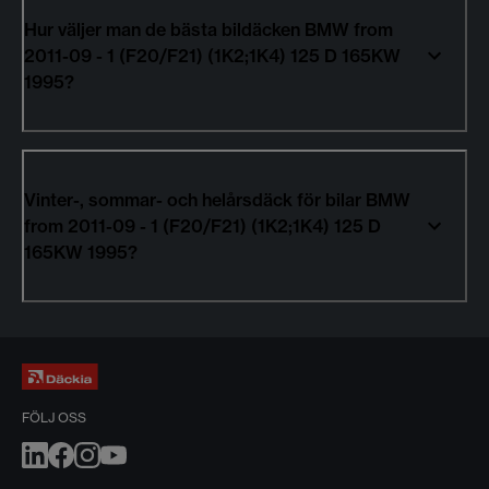
Hur väljer man de bästa bildäcken BMW from
2011-09 - 1 (F20/F21) (1K2;1K4) 125 D 165KW
1995?
Vinter-, sommar- och helårsdäck för bilar BMW
from 2011-09 - 1 (F20/F21) (1K2;1K4) 125 D
165KW 1995?
FÖLJ OSS