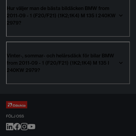
Hur väljer man de bästa bildäcken BMW from
2011-09 - 1 (F20/F21) (1K2;1K4) M 135 I 240KW
2979?
Vinter-, sommar- och helårsdäck för bilar BMW
from 2011-09 - 1 (F20/F21) (1K2;1K4) M 135 I
240KW 2979?
FÖLJ OSS