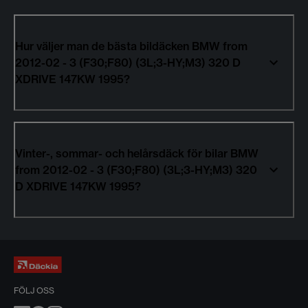
Hur väljer man de bästa bildäcken BMW from
2012-02 - 3 (F30;F80) (3L;3-HY;M3) 320 D
XDRIVE 147KW 1995?
Vinter-, sommar- och helårsdäck för bilar BMW
from 2012-02 - 3 (F30;F80) (3L;3-HY;M3) 320
D XDRIVE 147KW 1995?
FÖLJ OSS