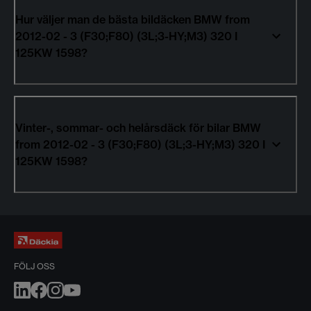
Hur väljer man de bästa bildäcken BMW from
2012-02 - 3 (F30;F80) (3L;3-HY;M3) 320 I
125KW 1598?
Vinter-, sommar- och helårsdäck för bilar BMW
from 2012-02 - 3 (F30;F80) (3L;3-HY;M3) 320 I
125KW 1598?
FÖLJ OSS