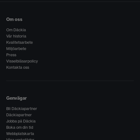
Om oss
Om Däckia
Vår historia
Kvalitetsarbete
Miljöarbete
Press
Visselblåsarpolicy
Kontakta oss
Genvägar
Bli Däckiapartner
Däckiapartner
Jobba på Däckia
Boka om din tid
Webbplatskarta
Våra verkstäder