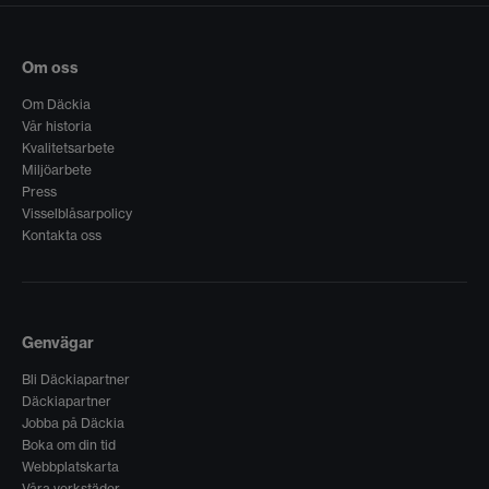
Om oss
Om Däckia
Vår historia
Kvalitetsarbete
Miljöarbete
Press
Visselblåsarpolicy
Kontakta oss
Genvägar
Bli Däckiapartner
Däckiapartner
Jobba på Däckia
Boka om din tid
Webbplatskarta
Våra verkstäder