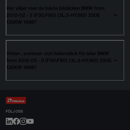
Hur väljer man de bästa bildäcken BMW from
2012-02 - 3 (F30;F80) (3L;3-HY;M3) 330E
135KW 1998?
Vinter-, sommar- och helårsdäck för bilar BMW
from 2012-02 - 3 (F30;F80) (3L;3-HY;M3) 330E
135KW 1998?
FÖLJ OSS