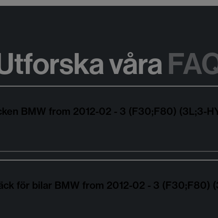
Utforska våra
FA
däcken BMW from 2012-02 - 3 (F30;F80) (3L;3
äck för bilar BMW from 2012-02 - 3 (F30;F80) 