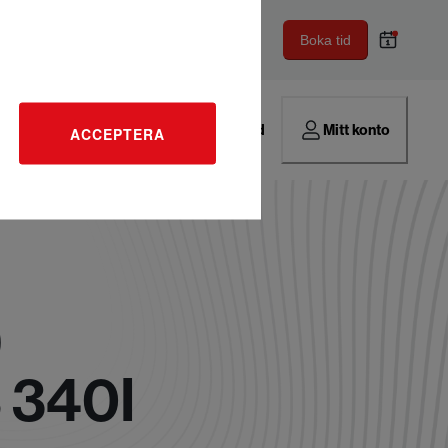
Boka tid
Hitta verkstad
Mitt konto
ACCEPTERA
)
 340I