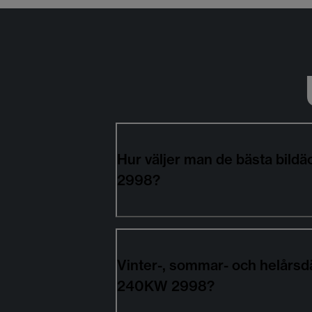
Hur väljer man de bästa bil
2998?
Vinter-, sommar- och helårsd
240KW 2998?