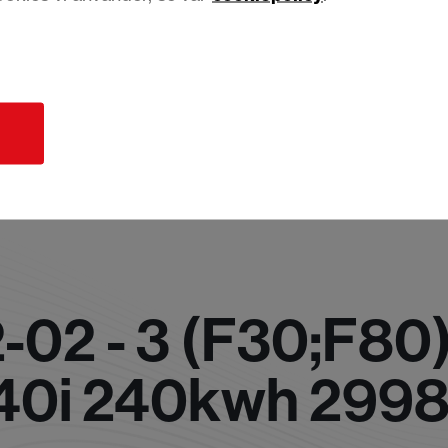
d
02 - 3 (F30;F80
340i 240kwh 2998