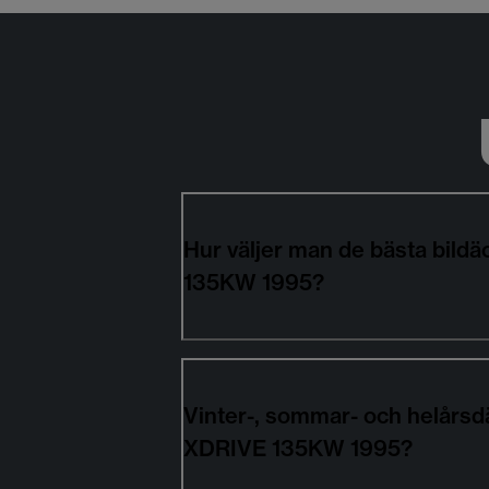
Hur väljer man de bästa bil
135KW 1995?
Vinter-, sommar- och helårsd
XDRIVE 135KW 1995?