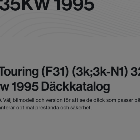
135KW 1995
ouring (f31) (3k;3k-N1) 
kw 1995 Däckkatalog
. Välj bilmodell och version för att se de däck som passar b
anterar optimal prestanda och säkerhet.