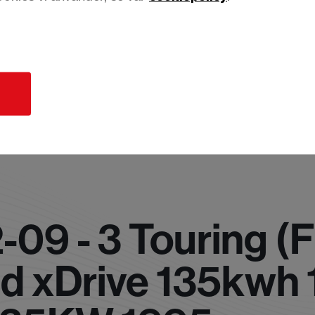
d
09 - 3 Touring (F
 d xDrive 135kwh