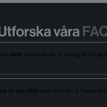
Utforska våra
FA
däcken BMW from 2012-09 - 3 Touring (F31) (3K
äck för bilar BMW from 2012-09 - 3 Touring (F3