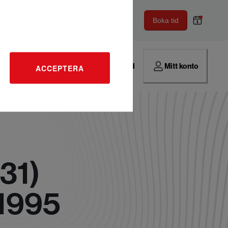
Boka tid
Hitta verkstad
Mitt konto
ACCEPTERA
31)
 1995